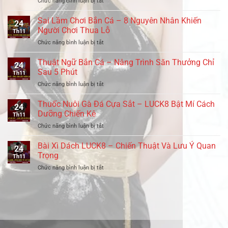
ở
Chức năng bình luận bị tắt
–
Thời
Game
Phân
Điểm
Bắn
Sai Lầm Chơi Bắn Cá – 8 Nguyên Nhân Khiến
Tích
Thắng
24
Cá
Chuẩn,
Người Chơi Thua Lỗ
Th11
Ăn
Chọn
ở
Chức năng bình luận bị tắt
Tiền
Kèo
Sai
LUCK8
Tự
Lầm
Thuật Ngữ Bắn Cá – Nâng Trình Săn Thưởng Chỉ
–
Tin
24
Chơi
Top
Sau 5 Phút
Th11
Bắn
3
ở
Chức năng bình luận bị tắt
Cá
Trò
Thuật
–
Chơi
Ngữ
Thuốc Nuôi Gà Đá Cựa Sắt – LUCK8 Bật Mí Cách
8
Hot
24
Bắn
Nguyên
Dưỡng Chiến Kê
2025
Th11
Cá
Nhân
ở
Chức năng bình luận bị tắt
–
Khiến
Thuốc
Nâng
Người
Nuôi
Bài Xì Dách LUCK8 – Chiến Thuật Và Lưu Ý Quan
Trình
Chơi
24
Gà
Săn
Trọng
Thua
Th11
Đá
Thưởng
Lỗ
ở
Chức năng bình luận bị tắt
Cựa
Chỉ
Bài
Sắt
Sau
Xì
–
5
Dách
LUCK8
Phút
LUCK8
Bật
–
Mí
Chiến
Cách
Thuật