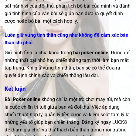
sát hành vi của đối thủ, phân tích bộ bài của mình và đánh
giá tình hình của ván bài sẽ giúp bạn đưa ra quyết định
cược hoặc bỏ bài một cách hợp lý.
Luôn giữ vững tinh thần cũng như không để cảm xúc bản
thân chi phối
Giữ bình tĩnh là chìa khóa trong
bài
poker online
. Đừng để
những thất bại nhỏ hay chiến thắng tạm thời làm bạn mất
tập trung. Khi giữ vững tinh thần, bạn sẽ có thể đưa ra
quyết định chính xác và chiến thắng lâu dài.
Kết luận
Bài Poker online
không chỉ là một trò chơi may rủi, mà còn
là cuộc chiến trí tuệ giữa bạn và đối thủ. Việc áp dụng
chiến thuật hợp lý, quản lý tiền cược và kiểm soát tâm lý là
những yếu tố giúp bạn chiến thắng. Đăng ký ngay LUCK8
để tham gia chơi và thử thách bản thân trong môi trường