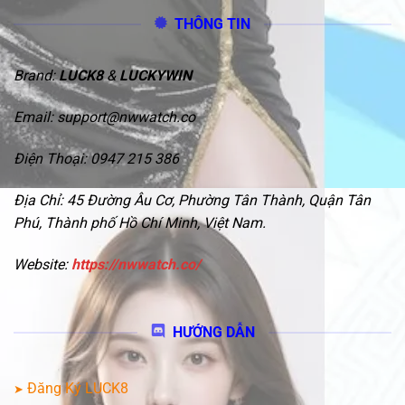
Dưỡng
Và
Chiến
THÔNG TIN
Lưu
Kê
Ý
Quan
Brand:
LUCK8
&
LUCKYWIN
Trọng
Email:
support@nwwatch.co
Điện Thoại: 0947 215 386
Địa Chỉ: 45 Đường Âu Cơ, Phường Tân Thành, Quận Tân
Phú, Thành phố Hồ Chí Minh, Việt Nam.
Website:
https://nwwatch.co/
HƯỚNG DẪN
Đăng Ký LUCK8