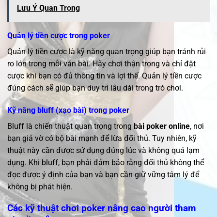
Lưu Ý Quan Trọng
Quản lý tiền cược trong poker
Quản lý tiền cược là kỹ năng quan trọng giúp bạn tránh rủi
ro lớn trong mỗi ván bài. Hãy chơi thận trọng và chỉ đặt
cược khi bạn có đủ thông tin và lợi thế. Quản lý tiền cược
đúng cách sẽ giúp bạn duy trì lâu dài trong trò chơi.
Kỹ năng bluff (xạo bài) trong poker
Bluff là chiến thuật quan trọng trong
bài poker online
, nơi
bạn giả vờ có bộ bài mạnh để lừa đối thủ. Tuy nhiên, kỹ
thuật này cần được sử dụng đúng lúc và không quá lạm
dụng. Khi bluff, bạn phải đảm bảo rằng đối thủ không thể
đọc được ý định của bạn và bạn cần giữ vững tâm lý để
không bị phát hiện.
Các kỹ thuật chơi poker nâng cao người tham