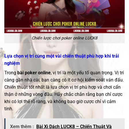
Chiến lược chơi poker online LUCK8
Lựa chọn vị trí cùng một vài chiến thuật phù hợp khi trải
nghiệm
Trong
bài poker online
, vị trí là một yếu tố quan trọng. Vị trí
càng gần nhà cái, bạn càng có ít cơ hội kiểm soát ván đấu.
Chiến thuật tốt nhất là lựa chọn vị trí phù hợp và chơi cẩn
thận ở những vòng đầu. Hãy chắc chắn rằng bạn chỉ cược
khi có lợi thế rõ ràng, và không bao giờ cược chỉ vì cảm
tính.
Xem thêm :
Bài Xì Dách LUCK8 – Chiến Thuật Và