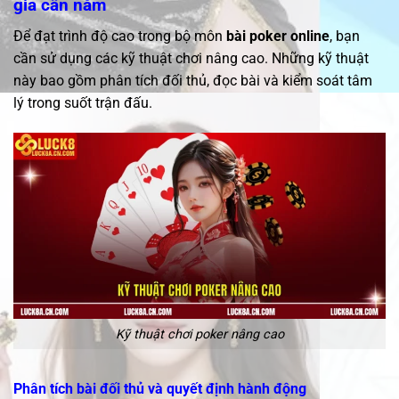
gia cần nắm
Để đạt trình độ cao trong bộ môn
bài
poker online
, bạn
cần sử dụng các kỹ thuật chơi nâng cao. Những kỹ thuật
này bao gồm phân tích đối thủ, đọc bài và kiểm soát tâm
lý trong suốt trận đấu.
Kỹ thuật chơi poker nâng cao
Phân tích bài đối thủ và quyết định hành động