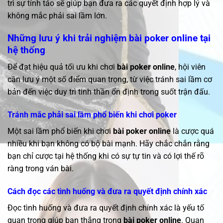
trì sự tỉnh táo sẽ giúp bạn đưa ra các quyết định hợp lý và
không mắc phải sai lầm lớn.
Những lưu ý khi trải nghiệm bài poker online tại
hệ thống
Để đạt hiệu quả tối ưu khi chơi
bài
poker online
, hội viên
cần lưu ý một số điểm quan trọng, từ việc tránh sai lầm cơ
bản đến việc duy trì tinh thần ổn định trong suốt trận đấu.
Tránh mắc phải sai lầm phổ biến khi chơi poker
Một sai lầm phổ biến khi chơi
bài
poker online
là cược quá
nhiều khi bạn không có bộ bài mạnh. Hãy chắc chắn rằng
bạn chỉ cược tại hệ thống khi có sự tự tin và có lợi thế rõ
ràng trong ván bài.
Cách đọc các tình huống và đưa ra quyết định chính xác
Đọc tình huống và đưa ra quyết định chính xác là yếu tố
quan trọng giúp bạn thắng trong
bài poker online
. Quan