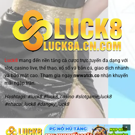
Luck8
mang đến nền tảng cá cược trực tuyến đa dạng với
slot, casino live, thể thao, xổ số và bắn cá, giao dịch nhanh
và bảo mật cao. Tham gia ngay
nwwatch.co
nhận khuyến
mãi ngập tràn.
Hashtags: #luck8 #luck8_casino #slotgame_luck8
#nhacai_luck8 #dangky_luck8
ĐỐI TÁC LUCK8
✕