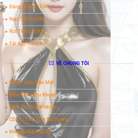
Đăng Nhập LUCK8
Nạp Tiền LUCK8
Rút Tiền LUCK8
Tải App LUCK8
VỀ CHÚNG TÔI
Chính Sách Bảo Mật
Điều Kiện Điều Khoản
Miễn Trừ Trách Nhiệm
CEO LUCK8 Trần Bá Dương
Khuyến Mãi LUCK8