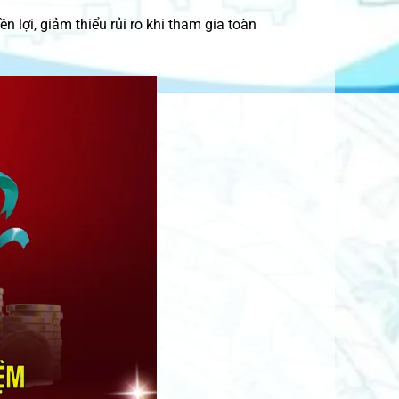
ền lợi, giảm thiểu rủi ro khi tham gia toàn