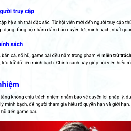
gười truy cập
cập hệ sinh thái đặc sắc. Từ hội viên mới đến người truy cập 
áp dụng đồng bộ nhằm đảm bảo quyền lợi, minh bạch, nhất quán
hính sách
ố, bắn cá, nổ hũ, game bài đều nằm trong phạm vi
miễn trừ trác
ưu trữ dữ liệu minh bạch. Chính sách này giúp hội viên hiểu rõ 
 nhiệm
tảng không chịu trách nhiệm nhằm bảo vệ quyền lợi pháp lý, duy
lý minh bạch, để người tham gia hiểu rõ quyền hạn và giới hạn
ổ hũ đến game bài.