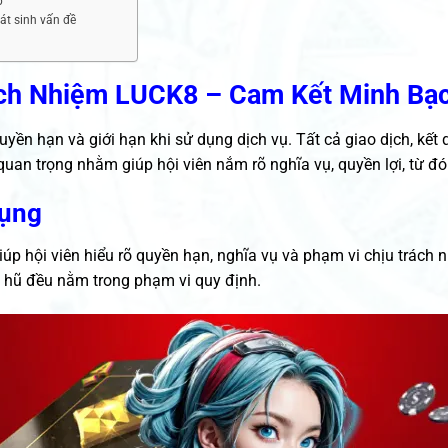
p
át sinh vấn đề
ách Nhiệm LUCK8 – Cam Kết Minh Bạc
uyền hạn và giới hạn khi sử dụng dịch vụ. Tất cả giao dịch, kết
uan trọng nhằm giúp hội viên nắm rõ nghĩa vụ, quyền lợi, từ đó 
dụng
iúp hội viên hiểu rõ quyền hạn, nghĩa vụ và phạm vi chịu trách n
nổ hũ đều nằm trong phạm vi quy định.