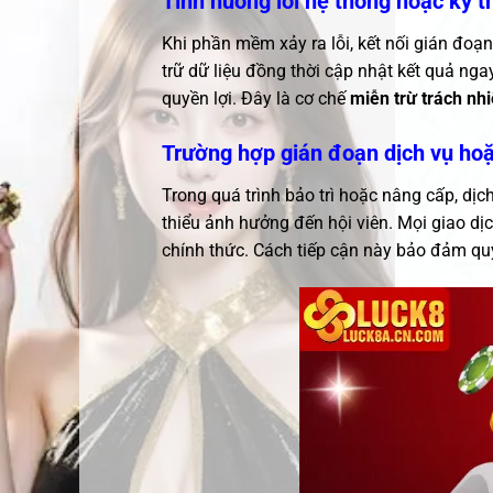
Tình huống lỗi hệ thống hoặc kỹ t
Khi phần mềm xảy ra lỗi, kết nối gián đoạ
trữ dữ liệu đồng thời cập nhật kết quả ng
quyền lợi. Đây là cơ chế
miễn trừ trách nh
Trường hợp gián đoạn dịch vụ hoặ
Trong quá trình bảo trì hoặc nâng cấp, dị
thiểu ảnh hưởng đến hội viên. Mọi giao dịc
chính thức. Cách tiếp cận này bảo đảm quyề