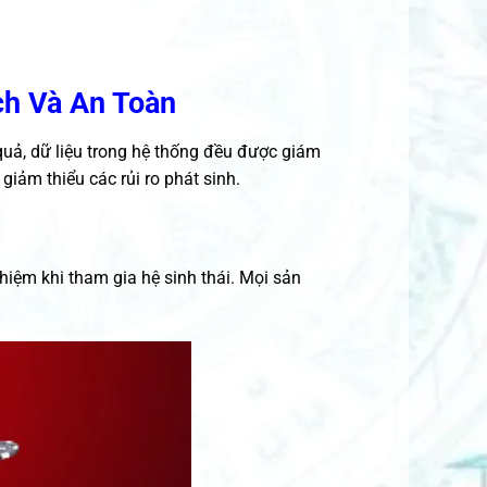
h Và An Toàn
 quả, dữ liệu trong hệ thống đều được giám
giảm thiểu các rủi ro phát sinh.
hiệm khi tham gia hệ sinh thái. Mọi sản