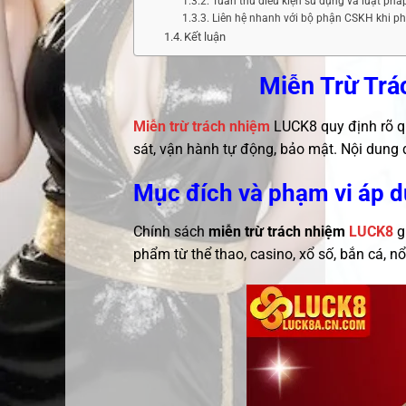
Tuân thủ điều kiện sử dụng và luật phá
Liên hệ nhanh với bộ phận CSKH khi ph
Kết luận
Miễn Trừ Tr
Miễn trừ trách nhiệm
LUCK8
quy định rõ q
sát, vận hành tự động, bảo mật. Nội dung q
Mục đích và phạm vi áp 
Chính sách
miễn trừ trách nhiệm
LUCK8
g
phẩm từ thể thao, casino, xổ số, bắn cá, 