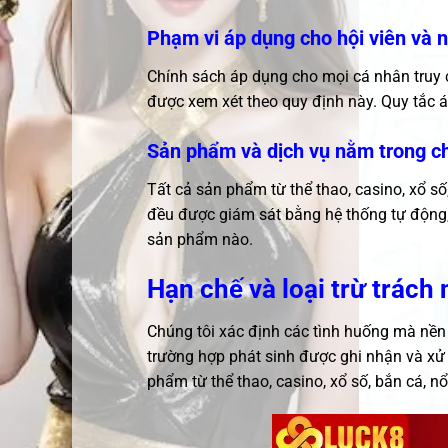
Phạm vi áp dụng cho hội viên và n
Chính sách áp dụng cho mọi cá nhân truy 
được xem xét theo quy định này. Quy tắc 
Sản phẩm và dịch vụ nằm trong c
Tất cả sản phẩm từ thể thao, casino, xổ s
đều được giám sát bằng hệ thống tự động, l
sản phẩm nào.
Hạn chế và loại trừ trách
Chúng tôi xác định các tình huống mà nền 
trường hợp phát sinh được ghi nhận và xử 
phẩm từ thể thao, casino, xổ số, bắn cá, n