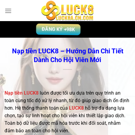
Bỏ
qua
nội
dung
ĐĂNG KÝ +98K
Nạp tiền LUCK8 – Hướng Dẫn Chi Tiết
Dành Cho Hội Viên Mới
Nạp tiền LUCK8
luôn được tối ưu dựa trên quy trình an
toàn cùng tốc độ xử lý nhanh, từ đó giúp giao dịch ổn định
hơn. Hệ thống thanh toán của
LUCK8
hỗ trợ đa dạng lựa
chọn, tạo sự linh hoạt cho hội viên khi thiết lập giao dịch.
Toàn bộ dữ liệu được mã hóa trước khi đối soát, nhằm
đảm bảo an toàn cho hội viên.