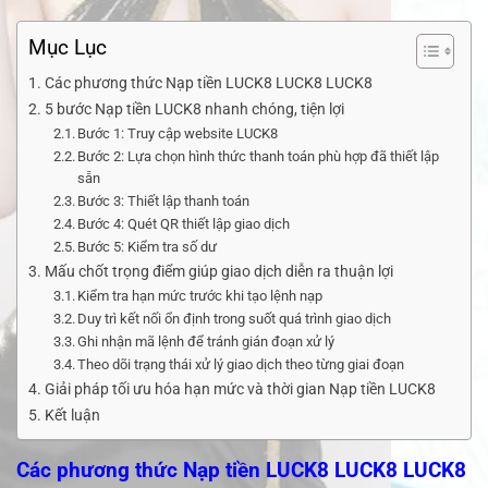
Mục Lục
Các phương thức Nạp tiền LUCK8 LUCK8 LUCK8
5 bước Nạp tiền LUCK8 nhanh chóng, tiện lợi
Bước 1: Truy cập website LUCK8
Bước 2: Lựa chọn hình thức thanh toán phù hợp đã thiết lập
sẵn
Bước 3: Thiết lập thanh toán
Bước 4: Quét QR thiết lập giao dịch
Bước 5: Kiểm tra số dư
Mấu chốt trọng điểm giúp giao dịch diễn ra thuận lợi
Kiểm tra hạn mức trước khi tạo lệnh nạp
Duy trì kết nối ổn định trong suốt quá trình giao dịch
Ghi nhận mã lệnh để tránh gián đoạn xử lý
Theo dõi trạng thái xử lý giao dịch theo từng giai đoạn
Giải pháp tối ưu hóa hạn mức và thời gian Nạp tiền LUCK8
Kết luận
Các phương thức Nạp tiền LUCK8 LUCK8 LUCK8