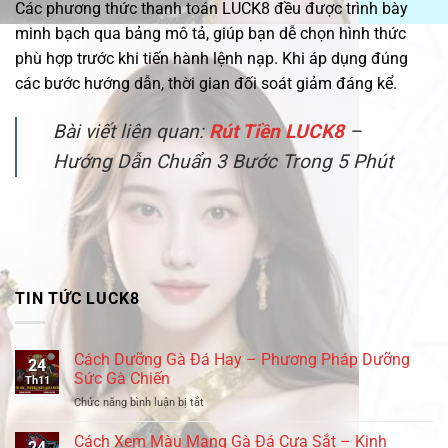
Các phương thức thanh toán LUCK8 đều được trình bày
minh bạch qua bảng mô tả, giúp bạn dễ chọn hình thức
phù hợp trước khi tiến hành lệnh nạp. Khi áp dụng đúng
các bước hướng dẫn, thời gian đối soát giảm đáng kể.
Bài viết liên quan:
Rút Tiền LUCK8
–
Hướng Dẫn Chuẩn 3 Bước Trong 5 Phút
TIN TỨC LUCK8
Cách Dưỡng Gà Đá Hay – Phương Pháp Dưỡng
24
Sức Gà Chiến
Th11
ở
Chức năng bình luận bị tắt
Cách
Dưỡng
Cách Xem Màu Mạng Gà Đá Cựa Sắt – Kinh
24