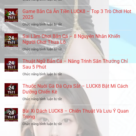
Đọc
Thuật
Kèo
Chuẩn
Hiệu
Đồng
Game Bắn Cá Ăn Tiền LUCK8 – Top 3 Trò Chơi Hot
Kèo,
Quả
24
Banh
Chọn
2025
Th11
LUCK8
Đúng
ở
Chức năng bình luận bị tắt
–
Thời
Game
Phân
Điểm
Bắn
Sai Lầm Chơi Bắn Cá – 8 Nguyên Nhân Khiến
Tích
Thắng
24
Cá
Chuẩn,
Người Chơi Thua Lỗ
Th11
Ăn
Chọn
ở
Chức năng bình luận bị tắt
Tiền
Kèo
Sai
LUCK8
Tự
Lầm
Thuật Ngữ Bắn Cá – Nâng Trình Săn Thưởng Chỉ
–
Tin
24
Chơi
Top
Sau 5 Phút
Th11
Bắn
3
ở
Chức năng bình luận bị tắt
Cá
Trò
Thuật
–
Chơi
Ngữ
Thuốc Nuôi Gà Đá Cựa Sắt – LUCK8 Bật Mí Cách
8
Hot
24
Bắn
Nguyên
Dưỡng Chiến Kê
2025
Th11
Cá
Nhân
ở
Chức năng bình luận bị tắt
–
Khiến
Thuốc
Nâng
Người
Nuôi
Bài Xì Dách LUCK8 – Chiến Thuật Và Lưu Ý Quan
Trình
Chơi
24
Gà
Săn
Trọng
Thua
Th11
Đá
Thưởng
Lỗ
ở
Chức năng bình luận bị tắt
Cựa
Chỉ
Bài
Sắt
Sau
Xì
–
5