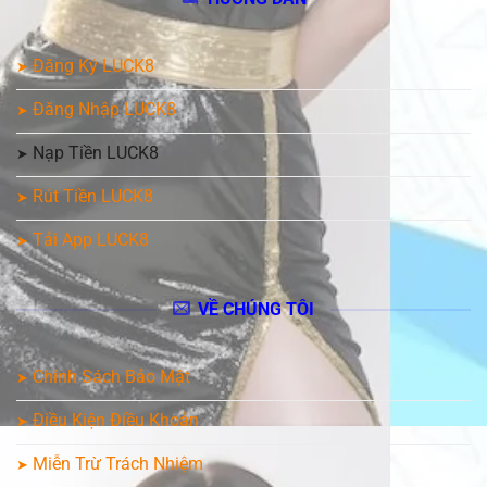
Đăng Ký LUCK8
Đăng Nhập LUCK8
Nạp Tiền LUCK8
Rút Tiền LUCK8
Tải App LUCK8
VỀ CHÚNG TÔI
Chính Sách Bảo Mật
Điều Kiện Điều Khoản
Miễn Trừ Trách Nhiệm