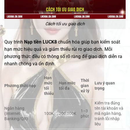
Cách tối ưu giao dịch
Quy trình
Nạp tiền LUCK8
chuẩn hóa giúp bạn kiểm soát
hạn mức hiệu quả và giảm thiểu rủi ro giao dịch. Mỗi
phương thức đều có thông số rõ ràng để giao dịch diễn ra
nhanh chóng và ổn định.
Hạn
Thời
mức
Hạn mức
Lưu ý quan
Phương thức nạp
gian
tối
tối đa
trọng
xử lý
thiểu
Kiểm tra đúng
Ngân hàng
tên tài khoản và
1–3
(Internet
100K
200,000K
mã ngân hàng,
phút
Banking/QR)
tránh lỗi nhập
liệu