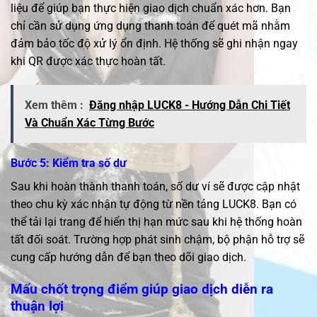
liệu để giúp bạn thực hiện giao dịch chuẩn xác hơn. Bạn
chỉ cần sử dụng ứng dụng thanh toán để quét mã nhằm
đảm bảo tốc độ xử lý ổn định. Hệ thống sẽ ghi nhận ngay
khi QR được xác thực hoàn tất.
Xem thêm :
Đăng nhập LUCK8 - Hướng Dẫn Chi Tiết
Và Chuẩn Xác Từng Bước
Bước 5: Kiểm tra số dư
Sau khi hoàn thành thanh toán, số dư ví sẽ được cập nhật
theo chu kỳ xác nhận tự động từ nền tảng LUCK8. Bạn có
thể tải lại trang để hiển thị hạn mức sau khi hệ thống hoàn
tất đối soát. Trường hợp phát sinh chậm, bộ phận hỗ trợ sẽ
cung cấp hướng dẫn để bạn theo dõi giao dịch.
Mấu chốt trọng điểm giúp giao dịch diễn ra
thuận lợi