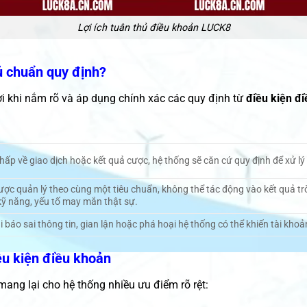
Lợi ích tuân thủ điều khoản LUCK8
ủ chuẩn quy định?
i khi nắm rõ và áp dụng chính xác các quy định từ
điều kiện đ
chấp về giao dịch hoặc kết quả cược, hệ thống sẽ căn cứ quy định để xử l
được quản lý theo cùng một tiêu chuẩn, không thể tác động vào kết quả tr
kỹ năng, yếu tố may mắn thật sự.
 báo sai thông tin, gian lận hoặc phá hoại hệ thống có thể khiến tài khoả
ều kiện điều khoản
mang lại cho hệ thống nhiều ưu điểm rõ rệt: