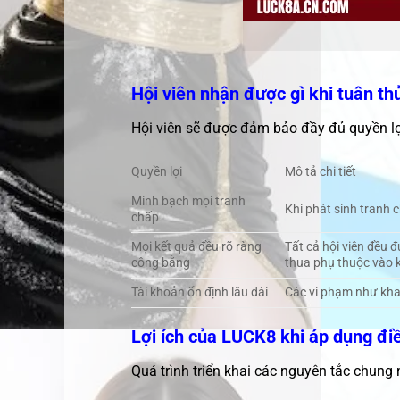
Hội viên nhận được gì khi tuân th
Hội viên sẽ được đảm bảo đầy đủ quyền lợ
Quyền lợi
Mô tả chi tiết
Minh bạch mọi tranh
Khi phát sinh tranh 
chấp
Mọi kết quả đều rõ ràng
Tất cả hội viên đều 
công bằng
thua phụ thuộc vào 
Tài khoản ổn định lâu dài
Các vi phạm như khai
Lợi ích của LUCK8 khi áp dụng đi
Quá trình triển khai các nguyên tắc chung 