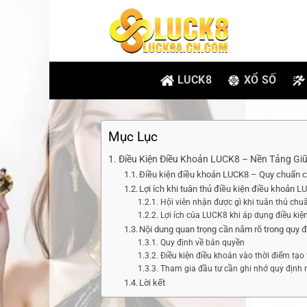
Bỏ
qua
nội
dung
LUCK8
XỔ SỐ
Mục Lục
Điều Kiện Điều Khoản LUCK8 – Nền Tảng Giữ
Điều kiện điều khoản LUCK8 – Quy chuẩn 
Lợi ích khi tuân thủ điều kiện điều khoản 
Hội viên nhận được gì khi tuân thủ chu
Lợi ích của LUCK8 khi áp dụng điều kiệ
Nội dung quan trọng cần nắm rõ trong quy 
Quy định về bản quyền
Điều kiện điều khoản vào thời điểm tạo
Tham gia đầu tư cần ghi nhớ quy định 
Lời kết