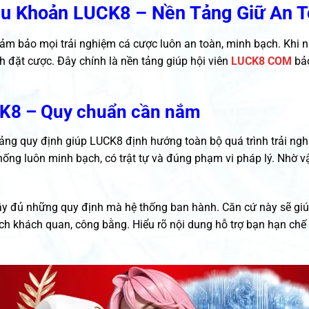
ều Khoản LUCK8 – Nền Tảng Giữ An T
m bảo mọi trải nghiệm cá cược luôn an toàn, minh bạch. Khi n
ịnh đặt cược. Đây chính là nền tảng giúp hội viên
LUCK8 COM
bảo
CK8 – Quy chuẩn cần nắm
ng quy định giúp LUCK8 định hướng toàn bộ quá trình trải nghi
ng luôn minh bạch, có trật tự và đúng phạm vi pháp lý. Nhờ vậy
y đủ những quy định mà hệ thống ban hành. Căn cứ này sẽ giúp 
h khách quan, công bằng. Hiểu rõ nội dung hỗ trợ bạn hạn chế 