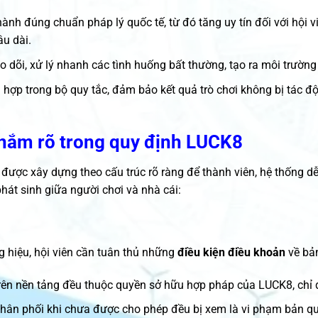
ành đúng chuẩn pháp lý quốc tế, từ đó tăng uy tín đối với hội 
âu dài.
 dõi, xử lý nhanh các tình huống bất thường, tạo ra môi trường 
hợp trong bộ quy tắc, đảm bảo kết quả trò chơi không bị tác độ
 nắm rõ trong quy định LUCK8
được xây dựng theo cấu trúc rõ ràng để thành viên, hệ thống dễ
hát sinh giữa người chơi và nhà cái:
ng hiệu, hội viên cần tuân thủ những
điều kiện điều khoản
về bả
u trên nền tảng đều thuộc quyền sở hữu hợp pháp của LUCK8, ch
phân phối khi chưa được cho phép đều bị xem là vi phạm bản q