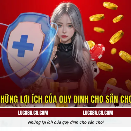
Những lợi ích của quy định cho sân chơi