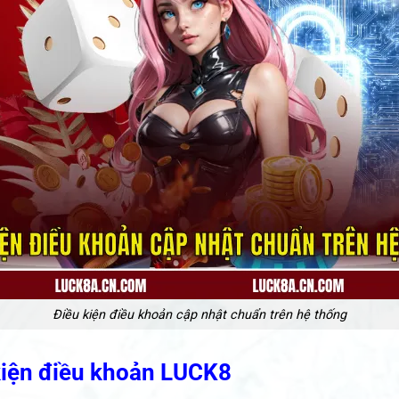
Điều kiện điều khoản cập nhật chuẩn trên hệ thống
 kiện điều khoản LUCK8