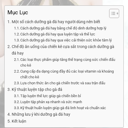
Mục Lục
Một số cách dưỡng gà đá hay người dùng nên biết
Cách dưỡng gà đá hay bằng chế độ dinh dưỡng hợp lý
Cách dưỡng gà đá hay qua luyện tập và thể lực
Cách dưỡng gà đá hay qua việc cải thiện sức khỏe tâm lý
Chế độ ăn uống của chiến kê cựa sắt trong cách dưỡng gà
đá hay
Các loại thực phẩm giúp tăng thể trạng cùng sức chiến đấu
cho kê
Cung cấp đa dạng cùng đầy đủ các loại vitamin và khoáng
chất cho kê
Lựa chọn thức ăn cho gà chiến trước và sau trận đấu
Kỹ thuật luyện tập cho gà đá
Tập luyện thể lực giúp gà chiến bền bỉ
Luyện tập phản xạ nhanh và sức mạnh
Kỹ thuật huấn luyện giúp gà đá linh hoạt và chuẩn xác
Những lưu ý khi dưỡng gà đá hay
Kết luận