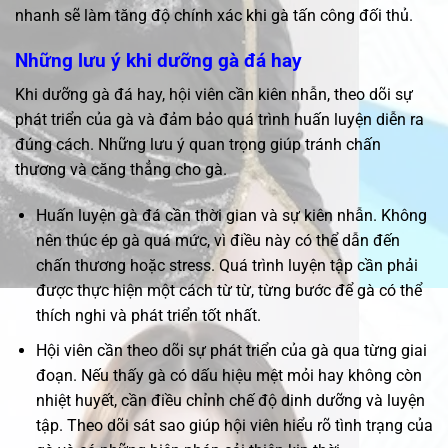
nhanh sẽ làm tăng độ chính xác khi gà tấn công đối thủ.
Những lưu ý khi dưỡng gà đá hay
Khi dưỡng gà đá hay, hội viên cần kiên nhẫn, theo dõi sự
phát triển của gà và đảm bảo quá trình huấn luyện diễn ra
đúng cách. Những lưu ý quan trọng giúp tránh chấn
thương và căng thẳng cho gà.
Huấn luyện gà đá cần thời gian và sự kiên nhẫn. Không
nên thúc ép gà quá mức, vì điều này có thể dẫn đến
chấn thương hoặc stress. Quá trình luyện tập cần phải
được thực hiện một cách từ từ, từng bước để gà có thể
thích nghi và phát triển tốt nhất.
Hội viên cần theo dõi sự phát triển của gà qua từng giai
đoạn. Nếu thấy gà có dấu hiệu mệt mỏi hay không còn
nhiệt huyết, cần điều chỉnh chế độ dinh dưỡng và luyện
tập. Theo dõi sát sao giúp hội viên hiểu rõ tình trạng của