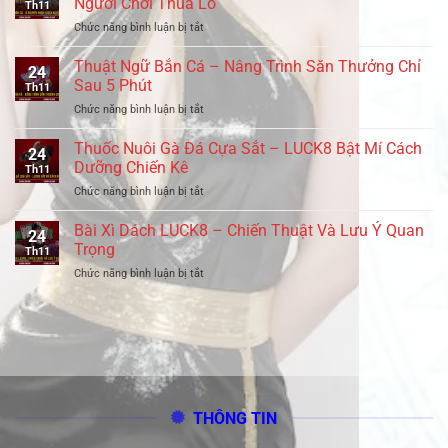
Người Chơi Thua Lỗ
Th11
Ăn
Chọn
ở
Chức năng bình luận bị tắt
Tiền
Kèo
Sai
LUCK8
Tự
Lầm
Thuật Ngữ Bắn Cá – Nâng Trình Săn Thưởng Chỉ
–
Tin
24
Chơi
Top
Sau 5 Phút
Th11
Bắn
3
ở
Chức năng bình luận bị tắt
Cá
Trò
Thuật
–
Chơi
Ngữ
Thuốc Nuôi Gà Đá Cựa Sắt – LUCK8 Bật Mí Cách
8
Hot
24
Bắn
Nguyên
Dưỡng Chiến Kê
2025
Th11
Cá
Nhân
ở
Chức năng bình luận bị tắt
–
Khiến
Thuốc
Nâng
Người
Nuôi
Bài Xì Dách LUCK8 – Chiến Thuật Và Lưu Ý Quan
Trình
Chơi
24
Gà
Săn
Trọng
Thua
Th11
Đá
Thưởng
Lỗ
ở
Chức năng bình luận bị tắt
Cựa
Chỉ
Bài
Sắt
Sau
Xì
–
5
Dách
LUCK8
Phút
LUCK8
Bật
–
Mí
Chiến
Cách
Thuật
Dưỡng
Và
Chiến
THÔNG TIN
Lưu
Kê
Ý