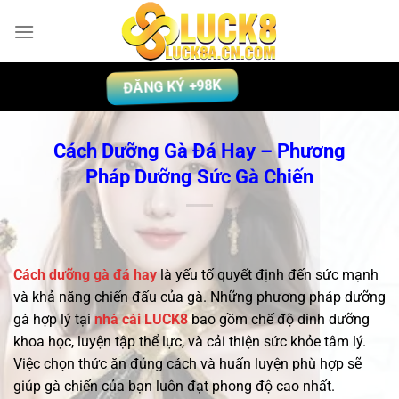
Bỏ
qua
nội
dung
ĐĂNG KÝ +98K
Cách Dưỡng Gà Đá Hay – Phương
Pháp Dưỡng Sức Gà Chiến
Cách dưỡng gà đá hay
là yếu tố quyết định đến sức mạnh
và khả năng chiến đấu của gà. Những phương pháp dưỡng
gà hợp lý tại
nhà cái LUCK8
bao gồm chế độ dinh dưỡng
khoa học, luyện tập thể lực, và cải thiện sức khỏe tâm lý.
Việc chọn thức ăn đúng cách và huấn luyện phù hợp sẽ
giúp gà chiến của bạn luôn đạt phong độ cao nhất.