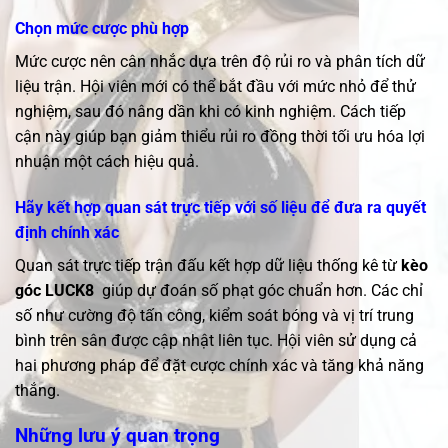
Chọn mức cược phù hợp
Mức cược nên cân nhắc dựa trên độ rủi ro và phân tích dữ
liệu trận. Hội viên mới có thể bắt đầu với mức nhỏ để thử
nghiệm, sau đó nâng dần khi có kinh nghiệm. Cách tiếp
cận này giúp bạn giảm thiểu rủi ro đồng thời tối ưu hóa lợi
nhuận một cách hiệu quả.
Hãy kết hợp quan sát trực tiếp với số liệu để đưa ra quyết
định chính xác
Quan sát trực tiếp trận đấu kết hợp dữ liệu thống kê từ
kèo
góc LUCK8
giúp dự đoán số phạt góc chuẩn hơn. Các chỉ
số như cường độ tấn công, kiểm soát bóng và vị trí trung
bình trên sân được cập nhật liên tục. Hội viên sử dụng cả
hai phương pháp để đặt cược chính xác và tăng khả năng
thắng.
Những lưu ý quan trọng