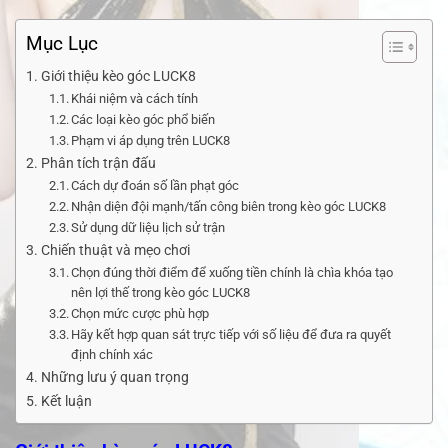
Mục Lục
Giới thiệu kèo góc LUCK8
Khái niệm và cách tính
Các loại kèo góc phổ biến
Phạm vi áp dụng trên LUCK8
Phân tích trận đấu
Cách dự đoán số lần phạt góc
Nhận diện đội mạnh/tấn công biên trong kèo góc LUCK8
Sử dụng dữ liệu lịch sử trận
Chiến thuật và mẹo chơi
Chọn đúng thời điểm để xuống tiền chính là chìa khóa tạo
nên lợi thế trong kèo góc LUCK8
Chọn mức cược phù hợp
Hãy kết hợp quan sát trực tiếp với số liệu để đưa ra quyết
định chính xác
Những lưu ý quan trọng
Kết luận