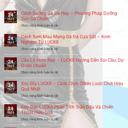
Cách Dưỡng Gà Đá Hay – Phương Pháp Dưỡng
24
Sức Gà Chiến
Th11
ở
Chức năng bình luận bị tắt
Cách
Dưỡng
Cách Xem Màu Mạng Gà Đá Cựa Sắt – Kinh
24
Gà
Nghiệm Từ LUCK8
Th11
Đá
ở
Chức năng bình luận bị tắt
Hay
Cách
–
Xem
Cầu Lô Hôm Nay – LUCK8 Hướng Dẫn Soi Cầu, Dự
Phương
24
Màu
Pháp
Đoán Chuẩn
Th11
Mạng
Dưỡng
ở
Chức năng bình luận bị tắt
Gà
Sức
Cầu
Đá
Gà
Lô
Xóc Đĩa LUCK8 – Cách Chơi, Chiến Lược Chơi Hiệu
Cựa
Chiến
24
Hôm
Sắt
Quả Nhất
Th11
Nay
–
ở
Chức năng bình luận bị tắt
–
Kinh
Xóc
LUCK8
Nghiệm
Đĩa
Kèo Góc LUCK8 Phân Tích Trận Đấu Và Chiến
Hướng
Từ
24
LUCK8
Dẫn
Thuật Hiệu Quả
LUCK8
Th11
–
Soi
ở
Chức năng bình luận bị tắt
Cách
Cầu,
Kèo
Chơi,
Dự