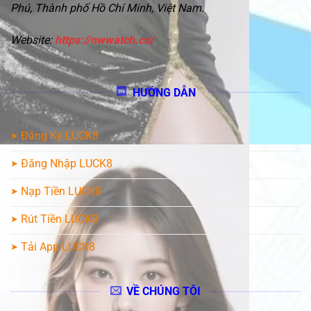
Phú, Thành phố Hồ Chí Minh, Việt Nam.
Website:
https://nwwatch.co/
HƯỚNG DẪN
Đăng Ký LUCK8
Đăng Nhập LUCK8
Nạp Tiền LUCK8
Rút Tiền LUCK8
Tải App LUCK8
VỀ CHÚNG TÔI