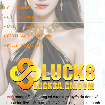
Chính Sách Bảo Mật
Điều Kiện Điều Khoản
Miễn Trừ Trách Nhiệm
CEO LUCK8 Trần Bá Dương
Khuyến Mãi LUCK8
Luck8
mang đến nền tảng cá cược trực tuyến đa dạng với
slot, casino live, thể thao, xổ số và bắn cá, giao dịch nhanh